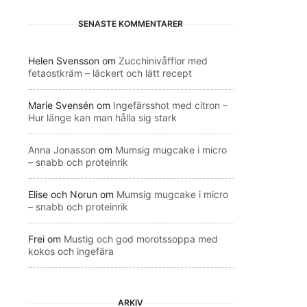
SENASTE KOMMENTARER
Helen Svensson
om
Zucchinivåfflor med
fetaostkräm – läckert och lätt recept
Marie Svensén
om
Ingefärsshot med citron –
Hur länge kan man hålla sig stark
Anna Jonasson
om
Mumsig mugcake i micro
– snabb och proteinrik
Elise och Norun
om
Mumsig mugcake i micro
– snabb och proteinrik
Frei
om
Mustig och god morotssoppa med
kokos och ingefära
ARKIV