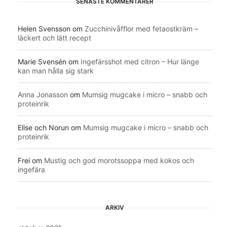
SENASTE KOMMENTARER
Helen Svensson
om
Zucchinivåfflor med fetaostkräm –
läckert och lätt recept
Marie Svensén
om
Ingefärsshot med citron – Hur länge
kan man hålla sig stark
Anna Jonasson
om
Mumsig mugcake i micro – snabb och
proteinrik
Elise och Norun
om
Mumsig mugcake i micro – snabb och
proteinrik
Frei
om
Mustig och god morotssoppa med kokos och
ingefära
ARKIV