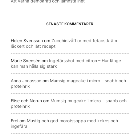
Att värna demokrati och jämnställhet
SENASTE KOMMENTARER
Helen Svensson
om
Zucchinivåfflor med fetaostkräm –
läckert och lätt recept
Marie Svensén
om
Ingefärsshot med citron – Hur länge
kan man hålla sig stark
Anna Jonasson
om
Mumsig mugcake i micro – snabb och
proteinrik
Elise och Norun
om
Mumsig mugcake i micro – snabb och
proteinrik
Frei
om
Mustig och god morotssoppa med kokos och
ingefära