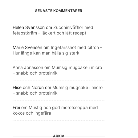
SENASTE KOMMENTARER
Helen Svensson
om
Zucchinivåfflor med
fetaostkräm – läckert och lätt recept
Marie Svensén
om
Ingefärsshot med citron –
Hur länge kan man hålla sig stark
Anna Jonasson
om
Mumsig mugcake i micro
– snabb och proteinrik
Elise och Norun
om
Mumsig mugcake i micro
– snabb och proteinrik
Frei
om
Mustig och god morotssoppa med
kokos och ingefära
ARKIV