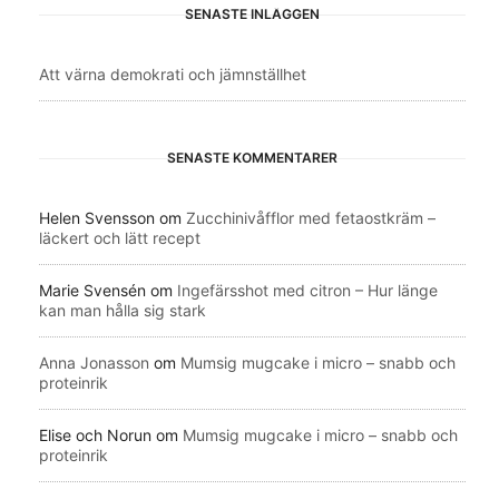
SENASTE INLÄGGEN
Att värna demokrati och jämnställhet
SENASTE KOMMENTARER
Helen Svensson
om
Zucchinivåfflor med fetaostkräm –
läckert och lätt recept
Marie Svensén
om
Ingefärsshot med citron – Hur länge
kan man hålla sig stark
Anna Jonasson
om
Mumsig mugcake i micro – snabb och
proteinrik
Elise och Norun
om
Mumsig mugcake i micro – snabb och
proteinrik