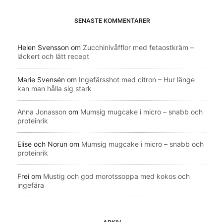
SENASTE KOMMENTARER
Helen Svensson
om
Zucchinivåfflor med fetaostkräm –
läckert och lätt recept
Marie Svensén
om
Ingefärsshot med citron – Hur länge
kan man hålla sig stark
Anna Jonasson
om
Mumsig mugcake i micro – snabb och
proteinrik
Elise och Norun
om
Mumsig mugcake i micro – snabb och
proteinrik
Frei
om
Mustig och god morotssoppa med kokos och
ingefära