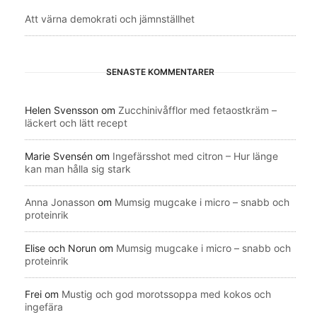
Att värna demokrati och jämnställhet
SENASTE KOMMENTARER
Helen Svensson
om
Zucchinivåfflor med fetaostkräm –
läckert och lätt recept
Marie Svensén
om
Ingefärsshot med citron – Hur länge
kan man hålla sig stark
Anna Jonasson
om
Mumsig mugcake i micro – snabb och
proteinrik
Elise och Norun
om
Mumsig mugcake i micro – snabb och
proteinrik
Frei
om
Mustig och god morotssoppa med kokos och
ingefära