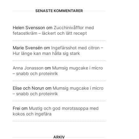
SENASTE KOMMENTARER
Helen Svensson
om
Zucchinivåfflor med
fetaostkräm – läckert och lätt recept
Marie Svensén
om
Ingefärsshot med citron –
Hur länge kan man hålla sig stark
Anna Jonasson
om
Mumsig mugcake i micro
– snabb och proteinrik
Elise och Norun
om
Mumsig mugcake i micro
– snabb och proteinrik
Frei
om
Mustig och god morotssoppa med
kokos och ingefära
ARKIV