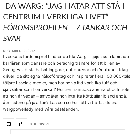
IDA WARG: ”JAG HATAR ATT STÅ I
CENTRUM I VERKLIGA LIVET”
FÖROMSPROFILEN – 7 TANKAR OCH
SVAR
DECEMBER 19, 2017
I veckans fördomsprofil möter du Ida Warg – tjejen som lämnade
karriären som dansare och personlig tränare för att bli en av
Sveriges största hälsobloggare, entreprenör och YouTuber. Idag
driver Ida sitt egna hälsoföretag och inspirerar flera 100 000-tals
följare i sociala medier, men har hon alltid varit lika tuff och
självsäker som hon verkar? Hur ser framtidsplanerna ut och trots
att hon är vegan – smygäter hon inte lite köttbullar ibland ändå,
åtminstone på julafton? Läs och se hur rätt vi träffat denna
wargpowerlady med våra påståenden.
0 DELNINGAR