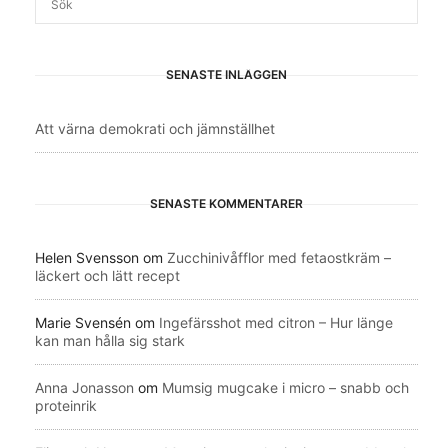
SENASTE INLÄGGEN
Att värna demokrati och jämnställhet
SENASTE KOMMENTARER
Helen Svensson
om
Zucchinivåfflor med fetaostkräm –
läckert och lätt recept
Marie Svensén
om
Ingefärsshot med citron – Hur länge
kan man hålla sig stark
Anna Jonasson
om
Mumsig mugcake i micro – snabb och
proteinrik