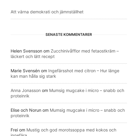
Att värna demokrati och jämnställhet
SENASTE KOMMENTARER
Helen Svensson
om
Zucchinivåfflor med fetaostkräm –
läckert och lätt recept
Marie Svensén
om
Ingefärsshot med citron – Hur länge
kan man hålla sig stark
Anna Jonasson
om
Mumsig mugcake i micro – snabb och
proteinrik
Elise och Norun
om
Mumsig mugcake i micro – snabb och
proteinrik
Frei
om
Mustig och god morotssoppa med kokos och
ingefära