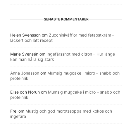
SENASTE KOMMENTARER
Helen Svensson
om
Zucchinivåfflor med fetaostkräm –
läckert och lätt recept
Marie Svensén
om
Ingefärsshot med citron – Hur länge
kan man hålla sig stark
Anna Jonasson
om
Mumsig mugcake i micro – snabb och
proteinrik
Elise och Norun
om
Mumsig mugcake i micro – snabb och
proteinrik
Frei
om
Mustig och god morotssoppa med kokos och
ingefära