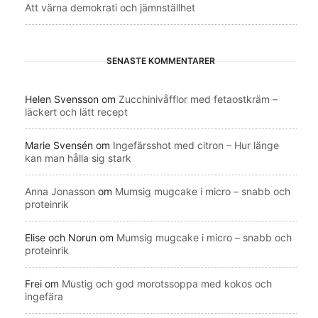
Att värna demokrati och jämnställhet
SENASTE KOMMENTARER
Helen Svensson
om
Zucchinivåfflor med fetaostkräm –
läckert och lätt recept
Marie Svensén
om
Ingefärsshot med citron – Hur länge
kan man hålla sig stark
Anna Jonasson
om
Mumsig mugcake i micro – snabb och
proteinrik
Elise och Norun
om
Mumsig mugcake i micro – snabb och
proteinrik
Frei
om
Mustig och god morotssoppa med kokos och
ingefära