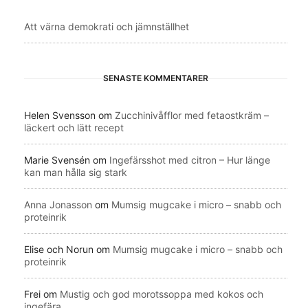
Att värna demokrati och jämnställhet
SENASTE KOMMENTARER
Helen Svensson
om
Zucchinivåfflor med fetaostkräm –
läckert och lätt recept
Marie Svensén
om
Ingefärsshot med citron – Hur länge
kan man hålla sig stark
Anna Jonasson
om
Mumsig mugcake i micro – snabb och
proteinrik
Elise och Norun
om
Mumsig mugcake i micro – snabb och
proteinrik
Frei
om
Mustig och god morotssoppa med kokos och
ingefära