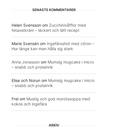
SENASTE KOMMENTARER
Helen Svensson
om
Zucchinivåfflor med
fetaostkräm – läckert och lätt recept
Marie Svensén
om
Ingefärsshot med citron –
Hur länge kan man hålla sig stark
Anna Jonasson
om
Mumsig mugcake i micro
– snabb och proteinrik
Elise och Norun
om
Mumsig mugcake i micro
– snabb och proteinrik
Frei
om
Mustig och god morotssoppa med
kokos och ingefära
ARKIV