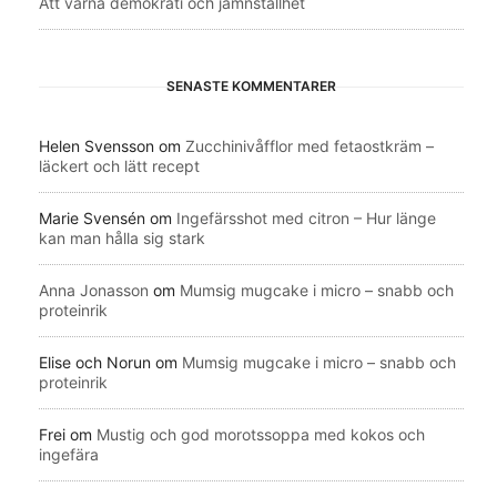
Att värna demokrati och jämnställhet
SENASTE KOMMENTARER
Helen Svensson
om
Zucchinivåfflor med fetaostkräm –
läckert och lätt recept
Marie Svensén
om
Ingefärsshot med citron – Hur länge
kan man hålla sig stark
Anna Jonasson
om
Mumsig mugcake i micro – snabb och
proteinrik
Elise och Norun
om
Mumsig mugcake i micro – snabb och
proteinrik
Frei
om
Mustig och god morotssoppa med kokos och
ingefära