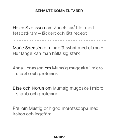
SENASTE KOMMENTARER
Helen Svensson
om
Zucchinivåfflor med
fetaostkräm – läckert och lätt recept
Marie Svensén
om
Ingefärsshot med citron –
Hur länge kan man hålla sig stark
Anna Jonasson
om
Mumsig mugcake i micro
– snabb och proteinrik
Elise och Norun
om
Mumsig mugcake i micro
– snabb och proteinrik
Frei
om
Mustig och god morotssoppa med
kokos och ingefära
ARKIV