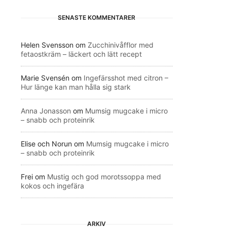
SENASTE KOMMENTARER
Helen Svensson
om
Zucchinivåfflor med
fetaostkräm – läckert och lätt recept
Marie Svensén
om
Ingefärsshot med citron –
Hur länge kan man hålla sig stark
Anna Jonasson
om
Mumsig mugcake i micro
– snabb och proteinrik
Elise och Norun
om
Mumsig mugcake i micro
– snabb och proteinrik
Frei
om
Mustig och god morotssoppa med
kokos och ingefära
ARKIV