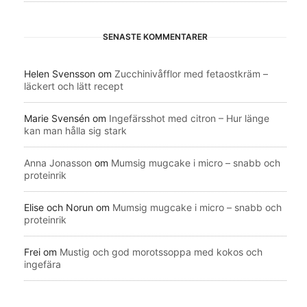
SENASTE KOMMENTARER
Helen Svensson
om
Zucchinivåfflor med fetaostkräm –
läckert och lätt recept
Marie Svensén
om
Ingefärsshot med citron – Hur länge
kan man hålla sig stark
Anna Jonasson
om
Mumsig mugcake i micro – snabb och
proteinrik
Elise och Norun
om
Mumsig mugcake i micro – snabb och
proteinrik
Frei
om
Mustig och god morotssoppa med kokos och
ingefära