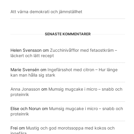
Att värna demokrati och jämnställhet
SENASTE KOMMENTARER
Helen Svensson
om
Zucchinivåfflor med fetaostkräm –
läckert och lätt recept
Marie Svensén
om
Ingefärsshot med citron – Hur länge
kan man hålla sig stark
Anna Jonasson
om
Mumsig mugcake i micro – snabb och
proteinrik
Elise och Norun
om
Mumsig mugcake i micro – snabb och
proteinrik
Frei
om
Mustig och god morotssoppa med kokos och
ingefära