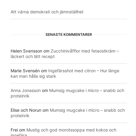
Att värna demokrati och jämnställhet
SENASTE KOMMENTARER
Helen Svensson
om
Zucchinivåfflor med fetaostkräm –
läckert och lätt recept
Marie Svensén
om
Ingefärsshot med citron – Hur länge
kan man hålla sig stark
Anna Jonasson
om
Mumsig mugcake i micro – snabb och
proteinrik
Elise och Norun
om
Mumsig mugcake i micro – snabb och
proteinrik
Frei
om
Mustig och god morotssoppa med kokos och
ingefära