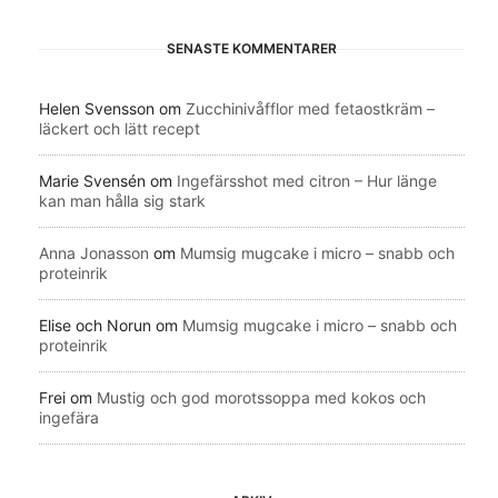
SENASTE KOMMENTARER
Helen Svensson
om
Zucchinivåfflor med fetaostkräm –
läckert och lätt recept
Marie Svensén
om
Ingefärsshot med citron – Hur länge
kan man hålla sig stark
Anna Jonasson
om
Mumsig mugcake i micro – snabb och
proteinrik
Elise och Norun
om
Mumsig mugcake i micro – snabb och
proteinrik
Frei
om
Mustig och god morotssoppa med kokos och
ingefära