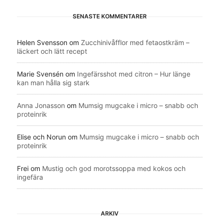
SENASTE KOMMENTARER
Helen Svensson
om
Zucchinivåfflor med fetaostkräm –
läckert och lätt recept
Marie Svensén
om
Ingefärsshot med citron – Hur länge
kan man hålla sig stark
Anna Jonasson
om
Mumsig mugcake i micro – snabb och
proteinrik
Elise och Norun
om
Mumsig mugcake i micro – snabb och
proteinrik
Frei
om
Mustig och god morotssoppa med kokos och
ingefära
ARKIV