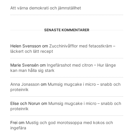
Att värna demokrati och jämnställhet
SENASTE KOMMENTARER
Helen Svensson
om
Zucchinivåfflor med fetaostkräm –
läckert och lätt recept
Marie Svensén
om
Ingefärsshot med citron – Hur länge
kan man hålla sig stark
Anna Jonasson
om
Mumsig mugcake i micro – snabb och
proteinrik
Elise och Norun
om
Mumsig mugcake i micro – snabb och
proteinrik
Frei
om
Mustig och god morotssoppa med kokos och
ingefära