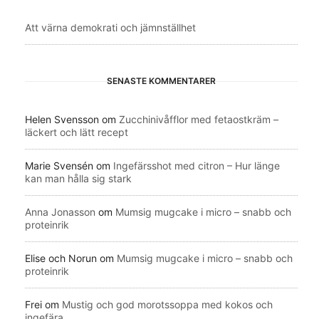
Att värna demokrati och jämnställhet
SENASTE KOMMENTARER
Helen Svensson
om
Zucchinivåfflor med fetaostkräm –
läckert och lätt recept
Marie Svensén
om
Ingefärsshot med citron – Hur länge
kan man hålla sig stark
Anna Jonasson
om
Mumsig mugcake i micro – snabb och
proteinrik
Elise och Norun
om
Mumsig mugcake i micro – snabb och
proteinrik
Frei
om
Mustig och god morotssoppa med kokos och
ingefära