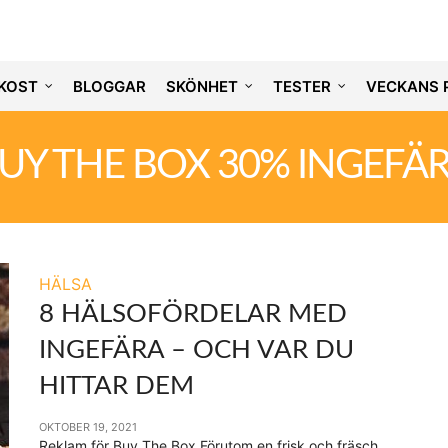
KOST
BLOGGAR
SKÖNHET
TESTER
VECKANS 
UY THE BOX 30% INGEFÄ
HÄLSA
8 HÄLSOFÖRDELAR MED
INGEFÄRA – OCH VAR DU
HITTAR DEM
OKTOBER 19, 2021
Reklam för Buy The Box Förutom en frisk och fräsch