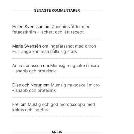
SENASTE KOMMENTARER
Helen Svensson
om
Zucchinivåfflor med
fetaostkräm – läckert och lätt recept
Marie Svensén
om
Ingefärsshot med citron –
Hur länge kan man hålla sig stark
Anna Jonasson
om
Mumsig mugcake i micro
– snabb och proteinrik
Elise och Norun
om
Mumsig mugcake i micro
– snabb och proteinrik
Frei
om
Mustig och god morotssoppa med
kokos och ingefära
ARKIV