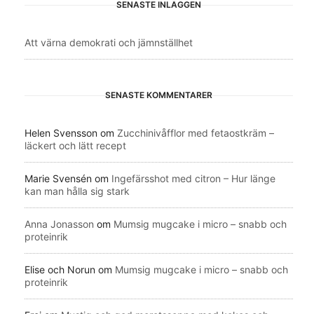
SENASTE INLÄGGEN
Att värna demokrati och jämnställhet
SENASTE KOMMENTARER
Helen Svensson
om
Zucchinivåfflor med fetaostkräm –
läckert och lätt recept
Marie Svensén
om
Ingefärsshot med citron – Hur länge
kan man hålla sig stark
Anna Jonasson
om
Mumsig mugcake i micro – snabb och
proteinrik
Elise och Norun
om
Mumsig mugcake i micro – snabb och
proteinrik