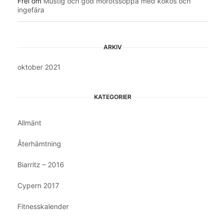
Frei
om
Mustig och god morotssoppa med kokos och
ingefära
ARKIV
oktober 2021
KATEGORIER
Allmänt
Återhämtning
Biarritz – 2016
Cypern 2017
Fitnesskalender