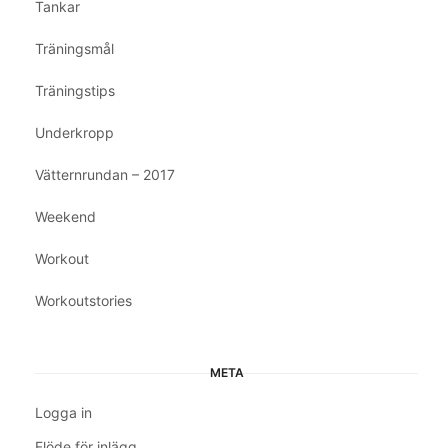
Tankar
Träningsmål
Träningstips
Underkropp
Vätternrundan – 2017
Weekend
Workout
Workoutstories
META
Logga in
Flöde för inlägg