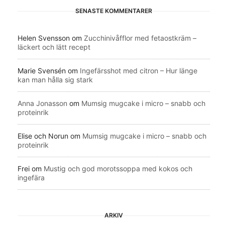
SENASTE KOMMENTARER
Helen Svensson
om
Zucchinivåfflor med fetaostkräm –
läckert och lätt recept
Marie Svensén
om
Ingefärsshot med citron – Hur länge
kan man hålla sig stark
Anna Jonasson
om
Mumsig mugcake i micro – snabb och
proteinrik
Elise och Norun
om
Mumsig mugcake i micro – snabb och
proteinrik
Frei
om
Mustig och god morotssoppa med kokos och
ingefära
ARKIV