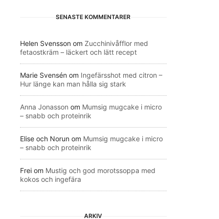
SENASTE KOMMENTARER
Helen Svensson
om
Zucchinivåfflor med
fetaostkräm – läckert och lätt recept
Marie Svensén
om
Ingefärsshot med citron –
Hur länge kan man hålla sig stark
Anna Jonasson
om
Mumsig mugcake i micro
– snabb och proteinrik
Elise och Norun
om
Mumsig mugcake i micro
– snabb och proteinrik
Frei
om
Mustig och god morotssoppa med
kokos och ingefära
ARKIV