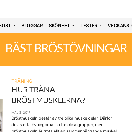
KOST
BLOGGAR
SKÖNHET
TESTER
VECKANS 
BÄST BRÖSTÖVNINGAR
TRÄNING
HUR TRÄNA
BRÖSTMUSKLERNA?
MAJ 3, 2017
Bröstmuskeln består av tre olika muskeldelar. Därför
delas ofta övningarna in i tre olika grupper, men
bröstmuskeln är trots allt en sammanhängande muskel.