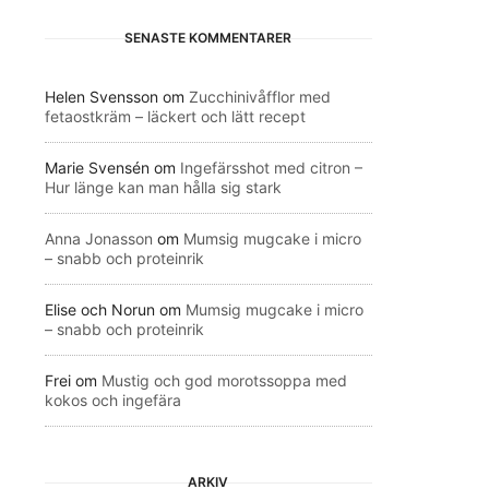
SENASTE KOMMENTARER
Helen Svensson
om
Zucchinivåfflor med
fetaostkräm – läckert och lätt recept
Marie Svensén
om
Ingefärsshot med citron –
Hur länge kan man hålla sig stark
Anna Jonasson
om
Mumsig mugcake i micro
– snabb och proteinrik
Elise och Norun
om
Mumsig mugcake i micro
– snabb och proteinrik
Frei
om
Mustig och god morotssoppa med
kokos och ingefära
ARKIV