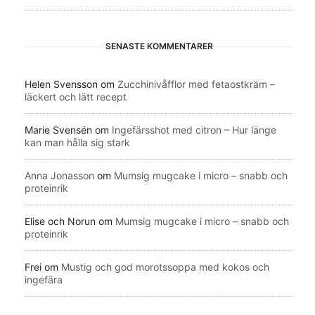
SENASTE KOMMENTARER
Helen Svensson
om
Zucchinivåfflor med fetaostkräm –
läckert och lätt recept
Marie Svensén
om
Ingefärsshot med citron – Hur länge
kan man hålla sig stark
Anna Jonasson
om
Mumsig mugcake i micro – snabb och
proteinrik
Elise och Norun
om
Mumsig mugcake i micro – snabb och
proteinrik
Frei
om
Mustig och god morotssoppa med kokos och
ingefära