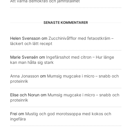
Att värna demokrati och jämnställhet
SENASTE KOMMENTARER
Helen Svensson
om
Zucchinivåfflor med fetaostkräm –
läckert och lätt recept
Marie Svensén
om
Ingefärsshot med citron – Hur länge
kan man hålla sig stark
Anna Jonasson
om
Mumsig mugcake i micro – snabb och
proteinrik
Elise och Norun
om
Mumsig mugcake i micro – snabb och
proteinrik
Frei
om
Mustig och god morotssoppa med kokos och
ingefära