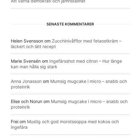
Att värna demokrati och jämnställhet
SENASTE KOMMENTARER
Helen Svensson
om
Zucchinivåfflor med fetaostkräm –
läckert och lätt recept
Marie Svensén
om
Ingefärsshot med citron – Hur länge
kan man hålla sig stark
Anna Jonasson
om
Mumsig mugcake i micro – snabb och
proteinrik
Elise och Norun
om
Mumsig mugcake i micro – snabb och
proteinrik
Frei
om
Mustig och god morotssoppa med kokos och
ingefära