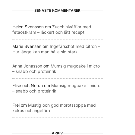
SENASTE KOMMENTARER
Helen Svensson
om
Zucchinivåfflor med
fetaostkräm – läckert och lätt recept
Marie Svensén
om
Ingefärsshot med citron –
Hur länge kan man hålla sig stark
Anna Jonasson
om
Mumsig mugcake i micro
– snabb och proteinrik
Elise och Norun
om
Mumsig mugcake i micro
– snabb och proteinrik
Frei
om
Mustig och god morotssoppa med
kokos och ingefära
ARKIV