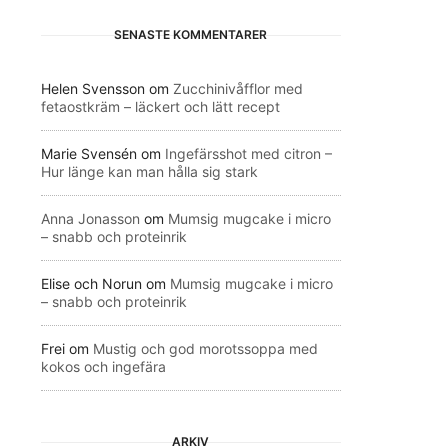
SENASTE KOMMENTARER
Helen Svensson
om
Zucchinivåfflor med
fetaostkräm – läckert och lätt recept
Marie Svensén
om
Ingefärsshot med citron –
Hur länge kan man hålla sig stark
Anna Jonasson
om
Mumsig mugcake i micro
– snabb och proteinrik
Elise och Norun
om
Mumsig mugcake i micro
– snabb och proteinrik
Frei
om
Mustig och god morotssoppa med
kokos och ingefära
ARKIV