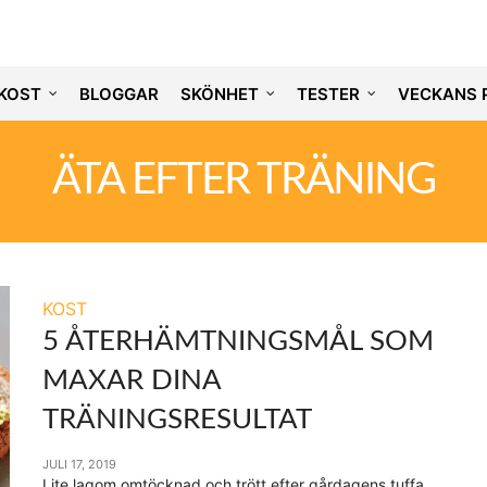
KOST
BLOGGAR
SKÖNHET
TESTER
VECKANS 
ÄTA EFTER TRÄNING
KOST
5 ÅTERHÄMTNINGSMÅL SOM
MAXAR DINA
TRÄNINGSRESULTAT
JULI 17, 2019
Lite lagom omtöcknad och trött efter gårdagens tuffa