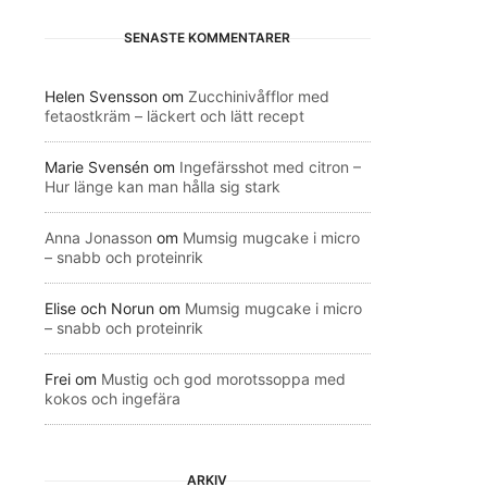
SENASTE KOMMENTARER
Helen Svensson
om
Zucchinivåfflor med
fetaostkräm – läckert och lätt recept
Marie Svensén
om
Ingefärsshot med citron –
Hur länge kan man hålla sig stark
Anna Jonasson
om
Mumsig mugcake i micro
– snabb och proteinrik
Elise och Norun
om
Mumsig mugcake i micro
– snabb och proteinrik
Frei
om
Mustig och god morotssoppa med
kokos och ingefära
ARKIV