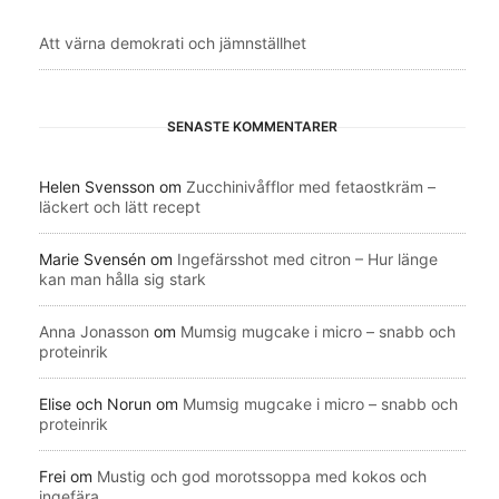
Att värna demokrati och jämnställhet
SENASTE KOMMENTARER
Helen Svensson
om
Zucchinivåfflor med fetaostkräm –
läckert och lätt recept
Marie Svensén
om
Ingefärsshot med citron – Hur länge
kan man hålla sig stark
Anna Jonasson
om
Mumsig mugcake i micro – snabb och
proteinrik
Elise och Norun
om
Mumsig mugcake i micro – snabb och
proteinrik
Frei
om
Mustig och god morotssoppa med kokos och
ingefära