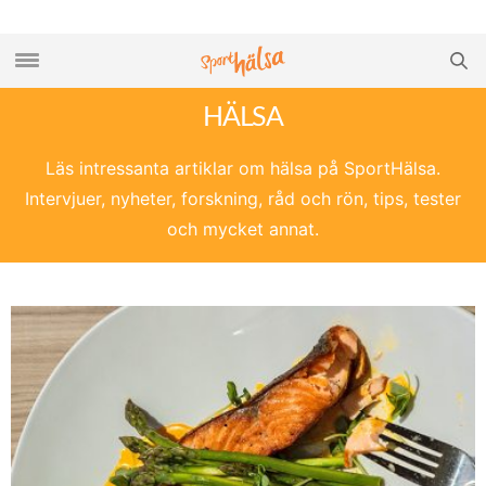
HÄLSA
Läs intressanta artiklar om hälsa på SportHälsa.
Intervjuer, nyheter, forskning, råd och rön, tips, tester
och mycket annat.