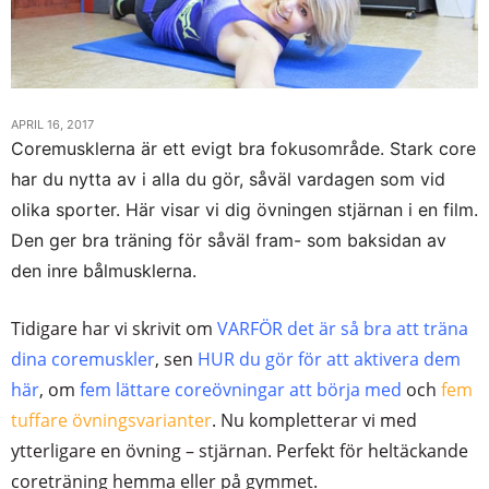
APRIL 16, 2017
Coremusklerna är ett evigt bra fokusområde. Stark core
har du nytta av i alla du gör, såväl vardagen som vid
olika sporter. Här visar vi dig övningen stjärnan i en film.
Den ger bra träning för såväl fram- som baksidan av
den inre bålmusklerna.
Tidigare har vi skrivit om
VARFÖR det är så bra att träna
dina coremuskler
, sen
HUR du gör för att aktivera dem
här
, om
fem lättare coreövningar att börja med
och
fem
tuffare övningsvarianter
. Nu kompletterar vi med
ytterligare en övning – stjärnan. Perfekt för heltäckande
coreträning hemma eller på gymmet.