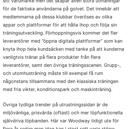
sitt varumärke men det skapar även stora utmaningar
för de faktiska användarna på golvet. Det innebär att
medlemmarna på dessa klubbar överöses av olika
appar och plattformar för att hålla ihop och följa sin
träningsutveckling. Förhoppningsvis kommer det fler
leverantörer med ”öppna digitala plattformar” som kan
knyta ihop hela kundsäcken med tanke på att kunderna
vanligtvis tränar på flera produkter från flera
leverantörer, samt den övriga träningsscenen. Grupp-,
och utomhusträning måste till exempel få rum
någonstans tillsammans med den klassiska träningen
med fria vikter, konditionspark och maskinträning.
Övriga tydliga trender på utrustningssidan är de
miljövänliga, prisvärda (oftast) och mer löpfunktionella
självdriva löpbanden. Här var Woodway tidigt ute för
flera år sedan men idag kan i stort sett varje större