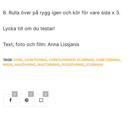
8. Rulla över på rygg igen och kör för vare sida x 3.
Lycka till om du testar!
Text, foto och film: Anna Lissjanis
TAGS:
CORE
,
COREÖVNING
,
COREÖVNINGEN STJÄRNAN
,
CORETRÄNING
,
MAGE
,
MAGÖVNING
,
MAGTRÄNING
,
RYGGÖVNING
,
STJÄRNAN
0
1
0