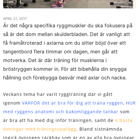
APRIL 21, 2017
Är det några specifika ryggmuskler du ska fokusera på
så är det dom mellan skulderbladen. Det är vanligt att
få framåtroterad i axlarna om du sitter böjd över ett
tangentbord flera timmar om dagen, men går att
motverka. Det är där träning för musklerna i
bröstryggen kommer in. För att bibehålla din snygga
hållning och förebygga besvär med axlar och nacke.
Veckans tema har varit ryggträning där vi gått
igenom
VARFÖR det är bra för dig att träna ryggen
,
HUR
med ryggens anatomi och bakomliggande tankar
som
är bra att ha med dig inför träningen, samt de
6 bästa
övningar med träningsupplägg
. Bland sistnämnda
ingick övningen räckhäv som är en av alla bra övningar