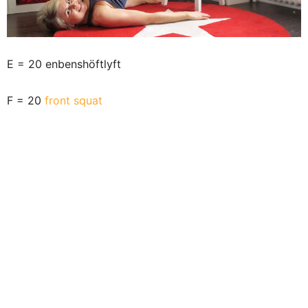
E = 20 enbenshöftlyft
F = 20
front squat
G = 20 grodhopp
H = 20 hängande benlyft