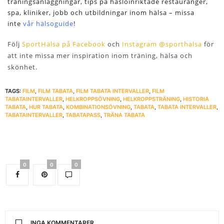
träningsanläggningar, tips på häsloinriktade restauranger,
spa, kliniker, jobb och utbildningar inom hälsa – missa
inte
vår hälsoguide
!
Följ
SportHälsa på Facebook
och
Instagram @sporthalsa
för
att inte missa mer inspiration inom träning, hälsa och
skönhet.
TAGS:
FILM
,
FILM TABATA
,
FILM TABATA INTERVALLER
,
FILM
TABATAINTERVALLER
,
HELKROPPSÖVNING
,
HELKROPPSTRÄNING
,
HISTORIA
TABATA
,
HUR TABATA
,
KOMBINATIONSÖVNING
,
TABATA
,
TABATA INTERVALLER
,
TABATAINTERVALLER
,
TABATAPASS
,
TRÄNA TABATA
0
0
0
INGA KOMMENTARER