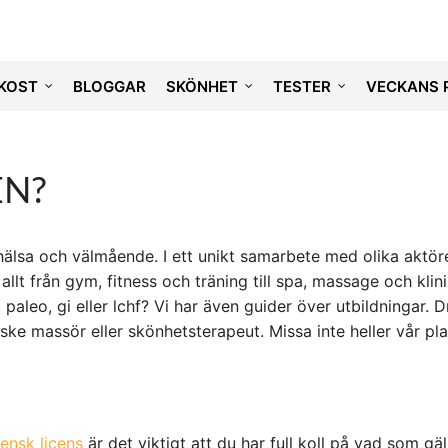
KOST
BLOGGAR
SKÖNHET
TESTER
VECKANS 
EN?
ll hälsa och välmående. I ett unikt samarbete med olika aktör
allt från gym, fitness och träning till spa, massage och klin
t, paleo, gi eller lchf? Vi har även guider över utbildningar.
ske massör eller skönhetsterapeut. Missa inte heller vår pla
ensk licens
är det viktigt att du har full koll på vad som gä