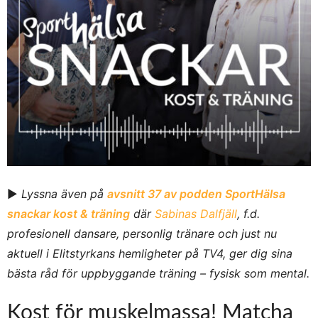
►
Lyssna även på
avsnitt 37 av podden SportHälsa
snackar kost & träning
där
Sabinas Dalfjäll
, f.d.
profesionell dansare, personlig tränare och just nu
aktuell i Elitstyrkans hemligheter på TV4, ger dig sina
bästa råd för uppbyggande träning – fysisk som mental.
Kost för muskelmassa! Matcha