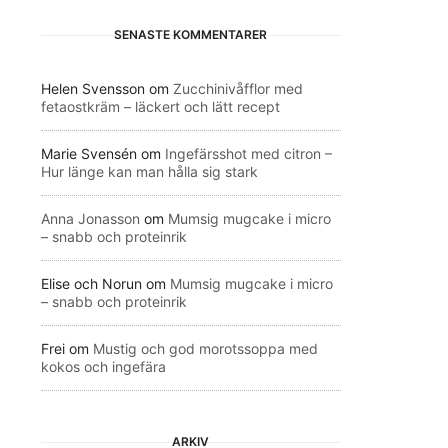
SENASTE KOMMENTARER
Helen Svensson
om
Zucchinivåfflor med
fetaostkräm – läckert och lätt recept
Marie Svensén
om
Ingefärsshot med citron –
Hur länge kan man hålla sig stark
Anna Jonasson
om
Mumsig mugcake i micro
– snabb och proteinrik
Elise och Norun
om
Mumsig mugcake i micro
– snabb och proteinrik
Frei
om
Mustig och god morotssoppa med
kokos och ingefära
ARKIV