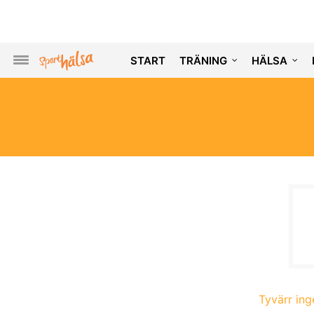
START
TRÄNING
HÄLSA
Tyvärr inge