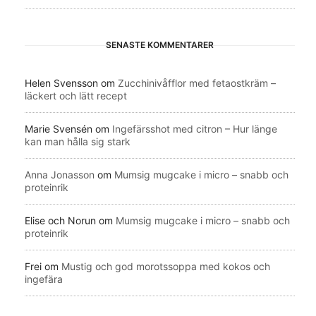
SENASTE KOMMENTARER
Helen Svensson
om
Zucchinivåfflor med fetaostkräm –
läckert och lätt recept
Marie Svensén
om
Ingefärsshot med citron – Hur länge
kan man hålla sig stark
Anna Jonasson
om
Mumsig mugcake i micro – snabb och
proteinrik
Elise och Norun
om
Mumsig mugcake i micro – snabb och
proteinrik
Frei
om
Mustig och god morotssoppa med kokos och
ingefära