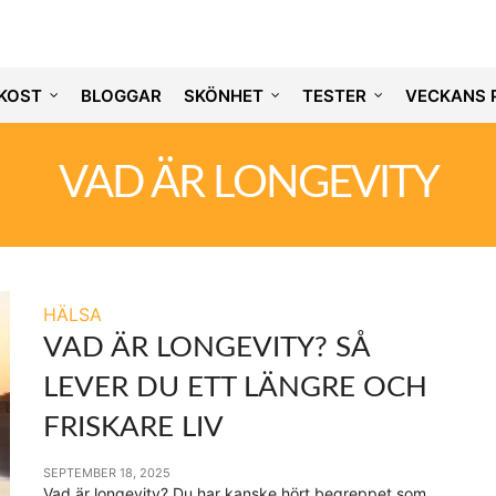
KOST
BLOGGAR
SKÖNHET
TESTER
VECKANS 
VAD ÄR LONGEVITY
HÄLSA
VAD ÄR LONGEVITY? SÅ
LEVER DU ETT LÄNGRE OCH
FRISKARE LIV
SEPTEMBER 18, 2025
Vad är longevity? Du har kanske hört begreppet som