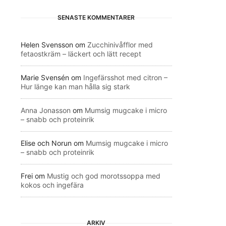
SENASTE KOMMENTARER
Helen Svensson
om
Zucchinivåfflor med
fetaostkräm – läckert och lätt recept
Marie Svensén
om
Ingefärsshot med citron –
Hur länge kan man hålla sig stark
Anna Jonasson
om
Mumsig mugcake i micro
– snabb och proteinrik
Elise och Norun
om
Mumsig mugcake i micro
– snabb och proteinrik
Frei
om
Mustig och god morotssoppa med
kokos och ingefära
ARKIV