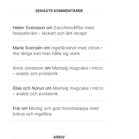
SENASTE KOMMENTARER
Helen Svensson
om
Zucchinivåfflor med
fetaostkräm – läckert och lätt recept
Marie Svensén
om
Ingefärsshot med citron –
Hur länge kan man hålla sig stark
Anna Jonasson
om
Mumsig mugcake i micro
– snabb och proteinrik
Elise och Norun
om
Mumsig mugcake i micro
– snabb och proteinrik
Frei
om
Mustig och god morotssoppa med
kokos och ingefära
ARKIV