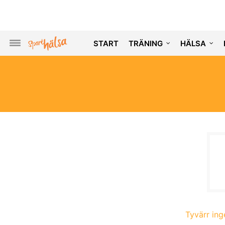
START
TRÄNING
HÄLSA
Tyvärr inge