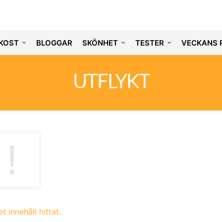
KOST
BLOGGAR
SKÖNHET
TESTER
VECKANS 
UTFLYKT
t innehåll hittat..