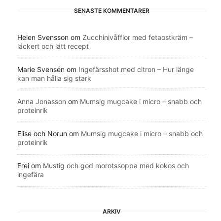
SENASTE KOMMENTARER
Helen Svensson
om
Zucchinivåfflor med fetaostkräm –
läckert och lätt recept
Marie Svensén
om
Ingefärsshot med citron – Hur länge
kan man hålla sig stark
Anna Jonasson
om
Mumsig mugcake i micro – snabb och
proteinrik
Elise och Norun
om
Mumsig mugcake i micro – snabb och
proteinrik
Frei
om
Mustig och god morotssoppa med kokos och
ingefära
ARKIV