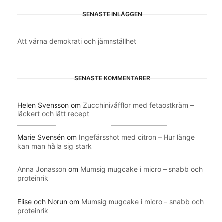
SENASTE INLÄGGEN
Att värna demokrati och jämnställhet
SENASTE KOMMENTARER
Helen Svensson
om
Zucchinivåfflor med fetaostkräm –
läckert och lätt recept
Marie Svensén
om
Ingefärsshot med citron – Hur länge
kan man hålla sig stark
Anna Jonasson
om
Mumsig mugcake i micro – snabb och
proteinrik
Elise och Norun
om
Mumsig mugcake i micro – snabb och
proteinrik