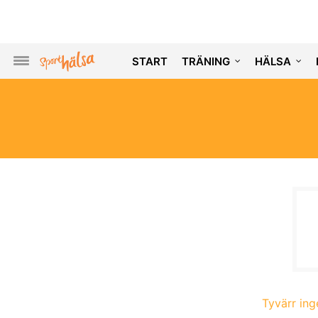
START
TRÄNING
HÄLSA
Tyvärr inge