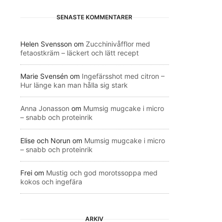
SENASTE KOMMENTARER
Helen Svensson
om
Zucchinivåfflor med
fetaostkräm – läckert och lätt recept
Marie Svensén
om
Ingefärsshot med citron –
Hur länge kan man hålla sig stark
Anna Jonasson
om
Mumsig mugcake i micro
– snabb och proteinrik
Elise och Norun
om
Mumsig mugcake i micro
– snabb och proteinrik
Frei
om
Mustig och god morotssoppa med
kokos och ingefära
ARKIV