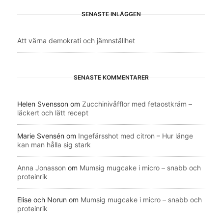
SENASTE INLÄGGEN
Att värna demokrati och jämnställhet
SENASTE KOMMENTARER
Helen Svensson
om
Zucchinivåfflor med fetaostkräm –
läckert och lätt recept
Marie Svensén
om
Ingefärsshot med citron – Hur länge
kan man hålla sig stark
Anna Jonasson
om
Mumsig mugcake i micro – snabb och
proteinrik
Elise och Norun
om
Mumsig mugcake i micro – snabb och
proteinrik