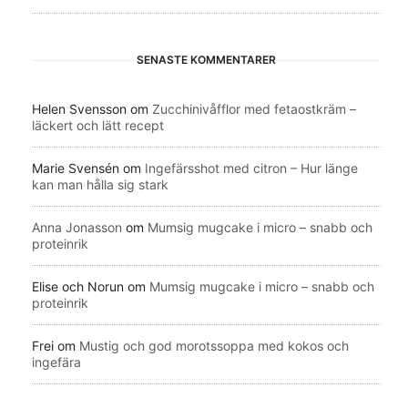
SENASTE KOMMENTARER
Helen Svensson
om
Zucchinivåfflor med fetaostkräm –
läckert och lätt recept
Marie Svensén
om
Ingefärsshot med citron – Hur länge
kan man hålla sig stark
Anna Jonasson
om
Mumsig mugcake i micro – snabb och
proteinrik
Elise och Norun
om
Mumsig mugcake i micro – snabb och
proteinrik
Frei
om
Mustig och god morotssoppa med kokos och
ingefära